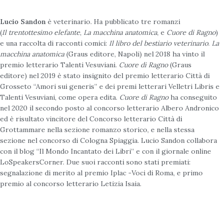
L
ucio Sandon
è veterinario. Ha pubblicato tre romanzi
(
Il trentottesimo elefante
,
La macchina anatomica
, e
Cuore di Ragno
)
e una raccolta di racconti comici:
Il libro del bestiario veterinario
.
La
macchina anatomica
(Graus editore, Napoli) nel 2018 ha vinto il
premio letterario Talenti Vesuviani.
Cuore di Ragno
(Graus
editore) nel 2019 è stato insignito del premio letterario Città di
Grosseto “Amori sui generis” e dei premi letterari Velletri Libris e
Talenti Vesuviani, come opera edita.
Cuore di Ragno
ha conseguito
nel 2020 il secondo posto al concorso letterario Albero Andronico
ed è risultato vincitore del Concorso letterario Città di
Grottammare nella sezione romanzo storico, e nella stessa
sezione nel concorso di Cologna Spiaggia. Lucio Sandon collabora
con il blog “Il Mondo Incantato dei Libri” e con il giornale online
LoSpeakersCorner. Due suoi racconti sono stati premiati:
segnalazione di merito al premio Iplac -Voci di Roma, e primo
premio al concorso letterario Letizia Isaia.