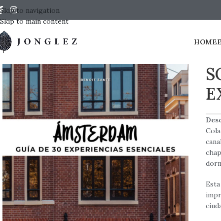
Skip to navigation
Skip to main content
HOME
S
E
Desc
Cola
cana
chap
dorm
Esta
impr
ciud