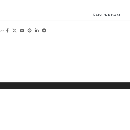
ÁMSTERDAM
HEMOS PROBADO 1000 LUG
e:
NOS HEMOS QUEDADO CO
TOR
: BENOIT ZANTE
N
: 978-2-36195-500-7
CIO
: 14,95€ – $14.95
INAS
: 128
ENSIONES
: 200 x 13,5 cm
NTACTO
:
info@editorialjonglez.com