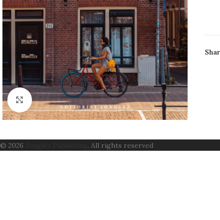
Shar
Click to enlarge
AU
ISB
PRE
PÁG
© 2026
Jonglez Publishing
. All rights reserved
DIM
CO