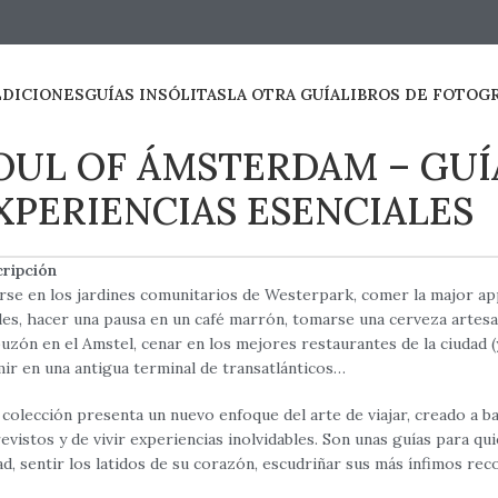
EDICIONES
GUÍAS INSÓLITAS
LA OTRA GUÍA
LIBROS DE FOTOG
OUL OF ÁMSTERDAM – GUÍ
XPERIENCIAS ESENCIALES
ripción
rse en los jardines comunitarios de Westerpark, comer la major ap
les, hacer una pausa en un café marrón, tomarse una cerveza artesa
uzón en el Amstel, cenar en los mejores restaurantes de la ciudad
ir en una antigua terminal de transatlánticos…
 colección presenta un nuevo enfoque del arte de viajar, creado a ba
evistos y de vivir experiencias inolvidables. Son unas guías para qu
ad, sentir los latidos de su corazón, escudriñar sus más ínfimos rec