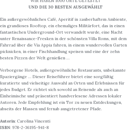
WIR HABEN 1000 ORTE GETESTET
UND DIE 30 BESTEN AUSGEWÄHLT
Ein außergewöhnliches Café, Aperitif in zauberhaftem Ambiente,
ein grandioses Rooftop, ein ehemaliges Militärfort, das in einen
fantastischen Underground-Ort verwandelt wurde, eine Nacht
unter Renaissance-Fresken in der schönsten Villa Roms, mit dem
Fahrrad über die Via Appia fahren, in einem wundervollen Garten
picknicken, in einer Fischhandlung speisen und eine der zehn
besten Pizzen der Welt genießen …
Verborgene Hotels, außergewöhnliche Restaurants, unbekannte
Spaziergänge … Dieser Reiseführer bietet eine sorgfältig
kuratierte und vielseitige Auswahl an Orten und Erlebnissen für
jedes Budget. Er richtet sich sowohl an Reisende als auch an
Einheimische und präsentiert handverlesene Adressen lokaler
Autoren. Jede Empfehlung ist ein Tor zu neuen Entdeckungen,
abseits der Massen und fernab ausgetretener Pfade.
Autorin
: Carolina Vincenti
ISBN
: 978-2-36195-941-8