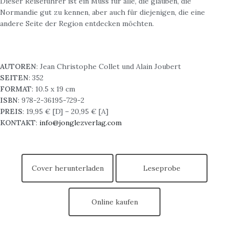
Dieser Reiseführer ist ein Muss für alle, die glauben, die
Normandie gut zu kennen, aber auch für diejenigen, die eine
andere Seite der Region entdecken möchten.
AUTOREN
: Jean Christophe Collet und Alain Joubert
SEITEN
: 352
FORMAT
: 10.5 x 19 cm
ISBN
: 978-2-36195-729-2
PREIS
: 19,95 € [D] – 20,95 € [A]
KONTAKT
:
info@jonglezverlag.com
Cover herunterladen
Leseprobe
Online kaufen