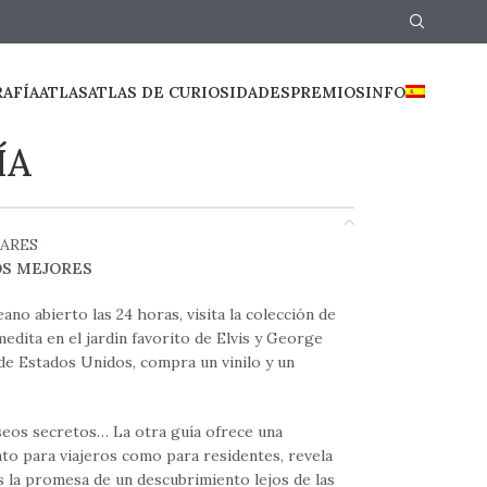
RAFÍA
ATLAS
ATLAS DE CURIOSIDADES
PREMIOS
INFO
ÍA
ARES
OS MEJORES
ano abierto las 24 horas, visita la colección de
edita en el jardín favorito de Elvis y George
 de Estados Unidos, compra un vinilo y un
seos secretos… La otra guía ofrece una
nto para viajeros como para residentes, revela
s la promesa de un descubrimiento lejos de las