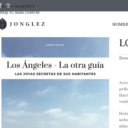
Skip to navigation
Skip to main content
HOME
L
Desc
Acce
pelí
Harr
vest
Hote
sele
siti