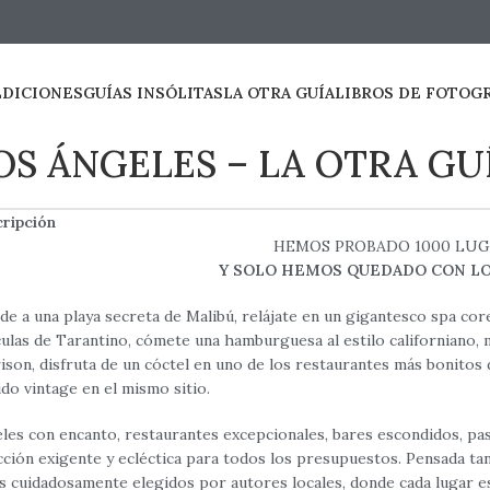
EDICIONES
GUÍAS INSÓLITAS
LA OTRA GUÍA
LIBROS DE FOTOG
OS ÁNGELES – LA OTRA GU
ripción
HEMOS PROBADO 1000 LUG
Y SOLO HEMOS QUEDADO CON L
de a una playa secreta de Malibú, relájate en un gigantesco spa core
culas de Tarantino, cómete una hamburguesa al estilo californiano, m
ison, disfruta de un cóctel en uno de los restaurantes más bonitos
ido vintage en el mismo sitio.
les con encanto, restaurantes excepcionales, bares escondidos, pa
cción exigente y ecléctica para todos los presupuestos. Pensada ta
os cuidadosamente elegidos por autores locales, donde cada lugar e