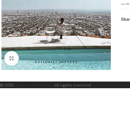
mult
*L
Shar
Boo
AUT
PÁG
FO
Click to enlarge
PRE
ISB
CON
© 2026
Jonglez Publishing
. All rights reserved