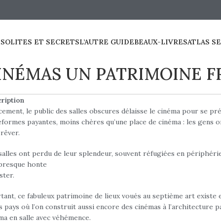
NSOLITES ET SECRETS
L’AUTRE GUIDE
BEAUX-LIVRES
ATLAS S
INÉMAS UN PATRIMOINE F
ription
ement, le public des salles obscures délaisse le cinéma pour se pré
eformes payantes, moins chères qu’une place de cinéma : les gens o
 rêver.
salles ont perdu de leur splendeur, souvent réfugiées en périphérie
presque honte
ster.
tant, ce fabuleux patrimoine de lieux voués au septième art existe 
s pays où l’on construit aussi encore des cinémas à l’architecture p
ma en salle avec véhémence.