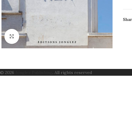
Parf
ciné
Shar
anci
les 
Click to enlarge
AUT
PAG
ISB
PRI
FOR
© 2026
Jonglez Publishing
. All rights reserved
CO