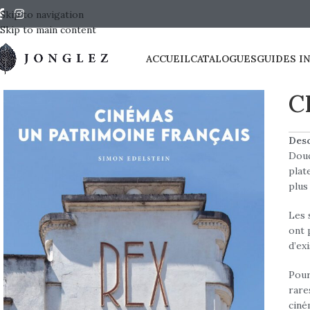
Skip to navigation
Skip to main content
ACCUEIL
CATALOGUES
GUIDES I
C
Desc
Douc
plat
plus
Les 
ont 
d’exi
Pour
rare
ciné