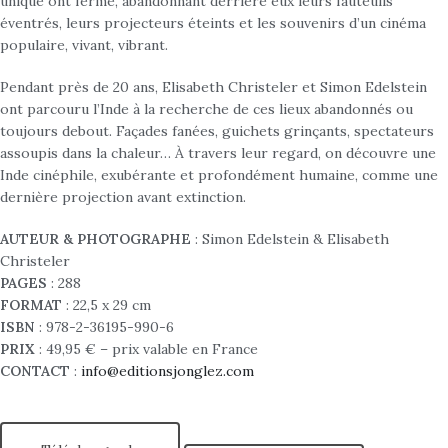
unique ont fermé, abandonnant derrière eux leurs fauteuils
éventrés, leurs projecteurs éteints et les souvenirs d’un cinéma
populaire, vivant, vibrant.
Pendant près de 20 ans, Elisabeth Christeler et Simon Edelstein
ont parcouru l’Inde à la recherche de ces lieux abandonnés ou
toujours debout. Façades fanées, guichets grinçants, spectateurs
assoupis dans la chaleur… À travers leur regard, on découvre une
Inde cinéphile, exubérante et profondément humaine, comme une
dernière projection avant extinction.
AUTEUR & PHOTOGRAPHE
: Simon Edelstein & Elisabeth
Christeler
PAGES
: 288
FORMAT
: 22,5 x 29 cm
ISBN
: 978-2-36195-990-6
PRIX
: 49,95 € – prix valable en France
CONTACT
:
info@editionsjonglez.com