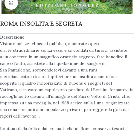
Click to enlarge
ROMA INSOLITA E SEGRETA
Descrizione
Visitate palazzi chiusi al pubblico, ammirate opere
d’arte straordinarie senza essere circondati da turisti, assistete
a un concerto in un magnifico oratorio segreto, fate benedire il
cane o l’auto, assistete alla liquefazione del sangue di
San Pantaleone, sorprendetevi davanti a una rara
meridiana catottrica o stupitevi per un’insolita anamorfosi;
scoprite il quadro motorizzato di Rubens e i segreti del
Vaticano, ritrovate un capolavoro perduto del Bernini, fermatevi in
raccoglimento davanti all’immagine del Sacro Volto di Cristo che,
impressa su una medaglia, nel 1968 arrivò sulla Luna, organizzate
una cena romantica in un palazzo privato, proteggete la gola dai
rigori dell’inverno…
Lontano dalla folla e dai consueti cliché, Roma conserva tesori