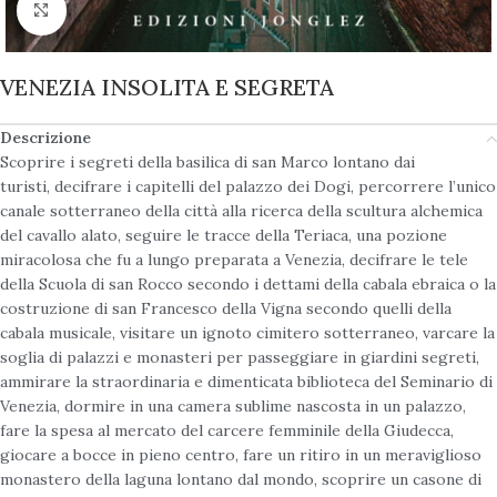
Click to enlarge
VENEZIA INSOLITA E SEGRETA
Descrizione
Scoprire i segreti della basilica di san Marco lontano dai
turisti, decifrare i capitelli del palazzo dei Dogi, percorrere l’unico
canale sotterraneo della città alla ricerca della scultura alchemica
del cavallo alato, seguire le tracce della Teriaca, una pozione
miracolosa che fu a lungo preparata a Venezia, decifrare le tele
della Scuola di san Rocco secondo i dettami della cabala ebraica o la
costruzione di san Francesco della Vigna secondo quelli della
cabala musicale, visitare un ignoto cimitero sotterraneo, varcare la
soglia di palazzi e monasteri per passeggiare in giardini segreti,
ammirare la straordinaria e dimenticata biblioteca del Seminario di
Venezia, dormire in una camera sublime nascosta in un palazzo,
fare la spesa al mercato del carcere femminile della Giudecca,
giocare a bocce in pieno centro, fare un ritiro in un meraviglioso
monastero della laguna lontano dal mondo, scoprire un casone di